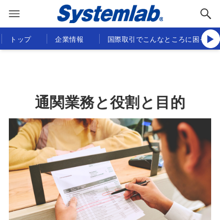
▶
トップ
企業情報
国際取引でこんなところに困って
通関業務と役割と目的